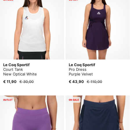
Le Coq Sportif
Le Coq Sportif
Court Tank
Pro Dress
New Optical White
Purple Velvet
€ 11,90
€ 30,00
€ 43,90
€ 110,00
OUTLET
ON SALE