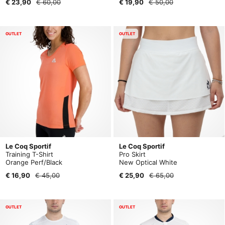
€ 23,90
€ 60,00
€ 19,90
€ 50,00
OUTLET
OUTLET
Le Coq Sportif
Le Coq Sportif
Training T-Shirt
Pro Skirt
Orange Perf/Black
New Optical White
€ 16,90
€ 45,00
€ 25,90
€ 65,00
OUTLET
OUTLET