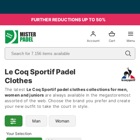
Free Shipping from 49€ - Italia
FURTHER REDUCTIONS UP TO 50%
el
Account
Cart
Menu
Le Coq Sportif Padel
Clothes
The latest
Le Coq Sportif
padel clothes collections for men,
women and juniors
are always available in the megastoremost
assorted of the web. Choose the brand you prefer and create
your new outfit to take the court in style.
Man
Woman
Your Selection