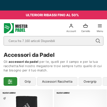
Spedizione Gratis da 49€ - Italia
ULTERIORI RIBASSI FINO AL 50%
el
Account
Carrello
Menu
Accessori da Padel
Gli
accessori da padel
per te, quelli per il campo e per la tua
racchetta.Nel nostro megastore trovi sempre tutto quello di cui
hai bisogno per il tuo match.
Grip
Accessori Racchetta
Overgrip
NUOVI ARRIVI
NUOVI ARRIVI