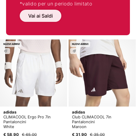
*valido per un periodo limitato
Vai ai Saldi
NUOVI ARRIVI
NUOVI ARRIVI
adidas
adidas
CLIMACOOL Ergo Pro 7in
Club CLIMACOOL 7in
Pantaloncini
Pantaloncini
White
Maroon
€ 58,90
€ 65,00
€ 31,90
€ 35,00