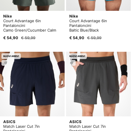
Nike
Nike
Court Advantage 6in
Court Advantage 6in
Pantaloncini
Pantaloncini
Camo Green/Cucumber Calm
Baltic Blue/Black
€ 54,90
€ 59,99
€ 54,90
€ 59,99
NUOVI ARRIVI
NUOVI ARRIVI
ASICS
ASICS
Match Laser Cut 7in
Match Laser Cut 7in