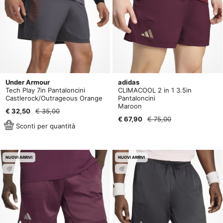
Under Armour
adidas
Tech Play 7in Pantaloncini
CLIMACOOL 2 in 1 3.5in
Castlerock/Outrageous Orange
Pantaloncini
Maroon
€ 32,50
€ 35,00
€ 67,90
€ 75,00
Sconti per quantità
NUOVI ARRIVI
NUOVI ARRIVI