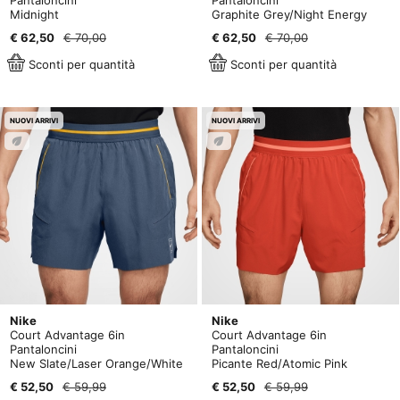
Pantaloncini
Pantaloncini
Midnight
Graphite Grey/Night Energy
€ 62,50
€ 70,00
€ 62,50
€ 70,00
Sconti per quantità
Sconti per quantità
NUOVI ARRIVI
NUOVI ARRIVI
Nike
Nike
Court Advantage 6in
Court Advantage 6in
Pantaloncini
Pantaloncini
New Slate/Laser Orange/White
Picante Red/Atomic Pink
€ 52,50
€ 59,99
€ 52,50
€ 59,99