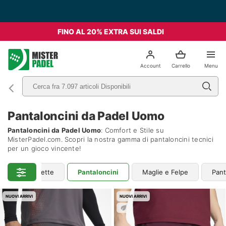
Spedizione Gratis da 49€ - Italia
FINO AL 20% EXTRA SUI SALDI
el
Account
Carrello
Menu
Pantaloncini da Padel Uomo
Pantaloncini da Padel Uomo
: Comfort e Stile su
MisterPadel.com. Scopri la nostra gamma di pantaloncini tecnici
per un gioco vincente!
o
Magliette
Pantaloncini
Maglie e Felpe
Pant
NUOVI ARRIVI
NUOVI ARRIVI