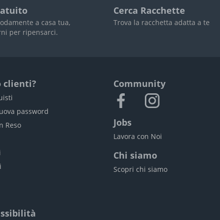
atuito
Cerca Racchette
odamente a casa tua,
Trova la racchetta adatta a te
rni per ripensarci.
 clienti?
Community
uisti
nuova password
Jobs
un Reso
Lavora con Noi
i
i
Chi siamo
i
Scopri chi siamo
ssibilità