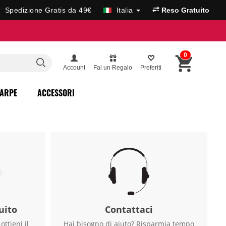
Spedizione Gratis da 49€
Italia
Reso Gratuito
0
Account
Fai un Regalo
Preferiti
ARPE
ACCESSORI
uito
Contattaci
ottieni il
Hai bisogno di aiuto? Risparmia tempo