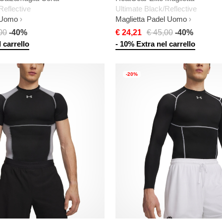
Reflective
Ultimate Black/Reflective
 Uomo
Maglietta Padel Uomo
00
-40%
€ 24,21
€ 45,00
-40%
 carrello
- 10% Extra nel carrello
-20%