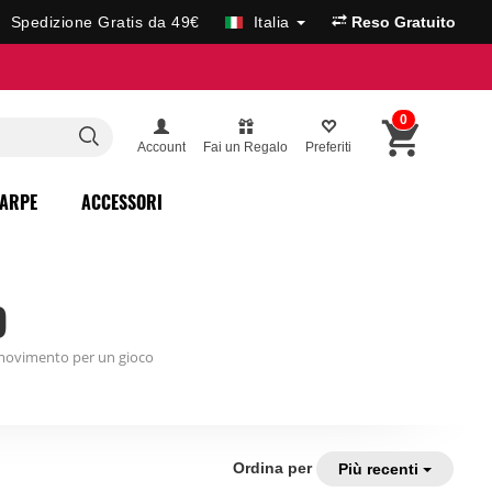
Spedizione Gratis da 49€
Italia
Reso Gratuito
0
Account
Fai un Regalo
Preferiti
ARPE
ACCESSORI
O
 movimento per un gioco
Ordina per
Più recenti