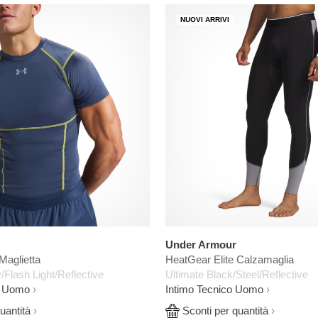
NUOVI ARRIVI
Under Armour
Maglietta
HeatGear Elite Calzamaglia
Flash Light/Reflective
Ultimate Black/Steel/Reflective
l Uomo
Intimo Tecnico Uomo
uantità
Sconti per quantità