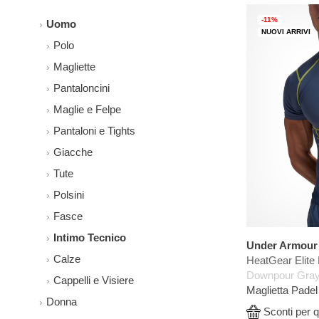
-11%
Uomo
NUOVI ARRIVI
Polo
Magliette
Pantaloncini
Maglie e Felpe
Pantaloni e Tights
Giacche
Tute
Polsini
Fasce
Intimo Tecnico
Under Armour
Calze
HeatGear Elite 
Downpour Gray/
Cappelli e Visiere
Maglietta Pade
Donna
Sconti per q