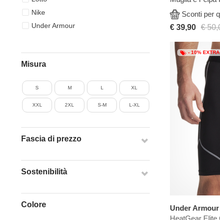
Nike
Sconti per q
Under Armour
€ 39,90
€ 50,
- 10% EXTRA
Misura
S
M
L
XL
XXL
2XL
S-M
L-XL
Fascia di prezzo
Sostenibilità
Colore
Under Armour
HeatGear Elite