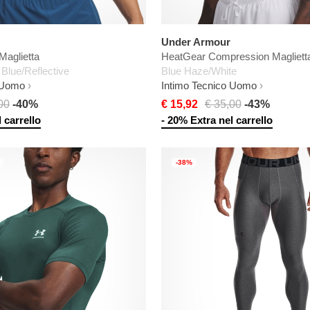
Under Armour
Maglietta
HeatGear Compression Magliett
Blue/Reflective
Blue Haze/White
 Uomo
Intimo Tecnico Uomo
00
-40%
€ 15,92
€ 35,00
-43%
 carrello
- 20% Extra nel carrello
-38%