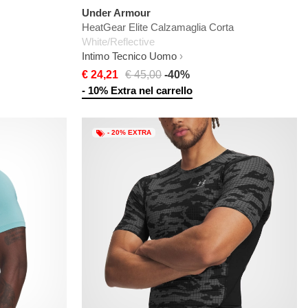
Under Armour
HeatGear Elite Calzamaglia Corta
White/Reflective
Intimo Tecnico Uomo
€ 24,21
€ 45,00
-40%
- 10% Extra nel carrello
- 20% EXTRA