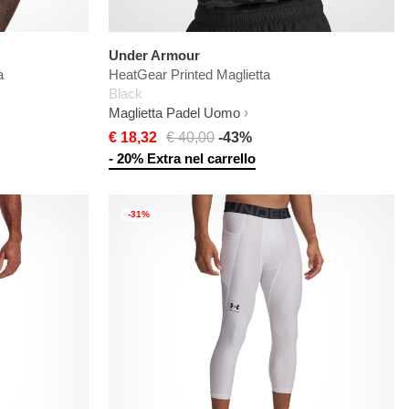
Under Armour
a
HeatGear Printed Maglietta
Black
Maglietta Padel Uomo
€ 18,32
€ 40,00
-43%
- 20% Extra nel carrello
-31%