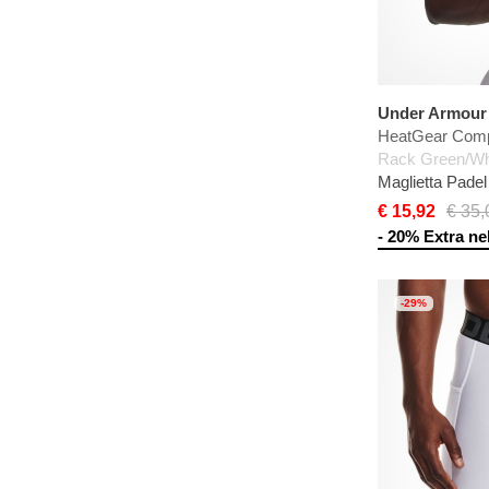
Under Armour
HeatGear Comp
Rack Green/Wh
Maglietta Pade
€ 15,92
€ 35,
- 20% Extra nel
-29%