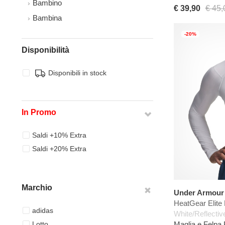
Bambino
€ 39,90
€ 45,
Bambina
-20%
Disponibilità
Disponibili in stock
In Promo
Saldi +10% Extra
Saldi +20% Extra
Marchio
Under Armour
HeatGear Elite
adidas
White/Reflectiv
Lotto
Maglia e Felpa