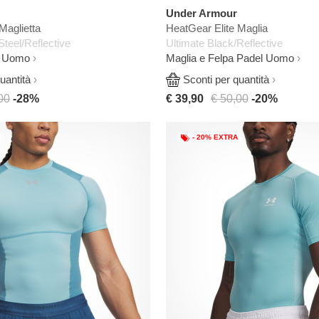
Under Armour
Maglietta
HeatGear Elite Maglia
Steel/Reflective
Ultimate Black/Reflective
l Uomo
Maglia e Felpa Padel Uomo
uantità
Sconti per quantità
00
-28%
€ 39,90
€ 50,00
-20%
- 20% EXTRA