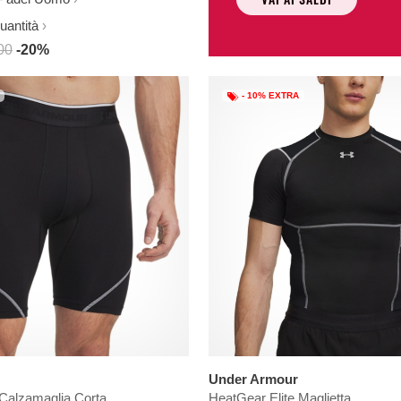
uantità
00
-20%
- 10% EXTRA
Under Armour
 Calzamaglia Corta
HeatGear Elite Maglietta