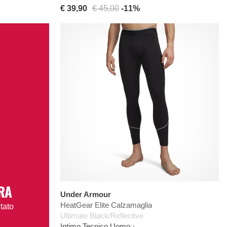
€ 39,90
€ 45,00
-11%
RA
Under Armour
HeatGear Elite Calzamaglia
tato
Ultimate Black/Reflective
Intimo Tecnico Uomo