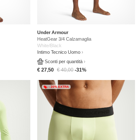
Under Armour
HeatGear 3/4 Calzamaglia
White/Black
Intimo Tecnico Uomo
Sconti per quantità
€ 27,50
€ 40,00
-31%
- 20% EXTRA