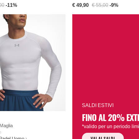
00
-11%
€ 49,90
€ 55,00
-9%
SALDI ESTIVI
FINO AL 20% EXT
 Maglia
*valido per un periodo limi
e
VAI AI SALDI
 Padel Uomo