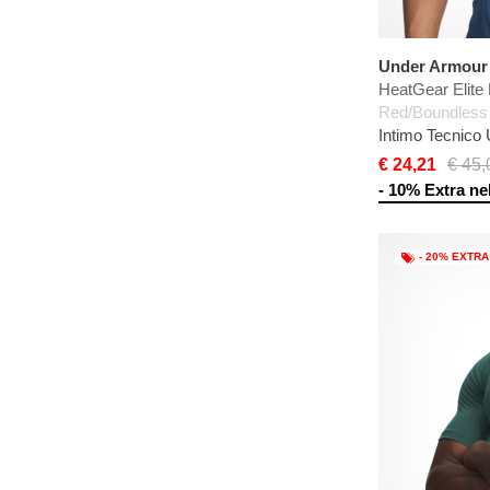
Under Armour
HeatGear Elite 
Red/Boundless 
Intimo Tecnico
€ 24,21
€ 45,
- 10% Extra nel
- 20% EXTRA