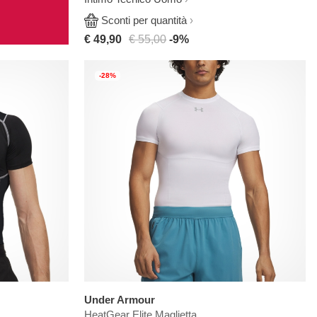
Sconti per quantità
€ 49,90
€ 55,00
-9%
-28%
Under Armour
HeatGear Elite Maglietta