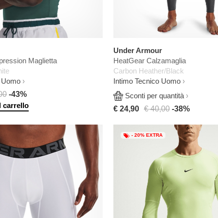
Under Armour
ression Maglietta
HeatGear Calzamaglia
ite
Carbon Heather/Black
l Uomo
Intimo Tecnico Uomo
00
-43%
Sconti per quantità
 carrello
€ 24,90
€ 40,00
-38%
- 20% EXTRA