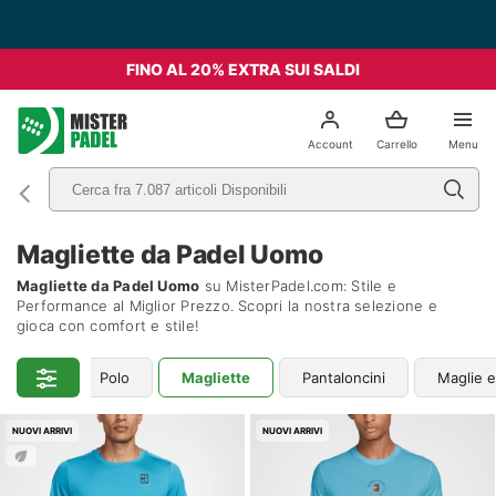
Spedizione Gratis da 49€ - Italia
FINO AL 20% EXTRA SUI SALDI
el
Account
Carrello
Menu
Magliette da Padel Uomo
Magliette da Padel Uomo
su MisterPadel.com: Stile e
Performance al Miglior Prezzo. Scopri la nostra selezione e
gioca con comfort e stile!
Polo
Magliette
Pantaloncini
Maglie e
NUOVI ARRIVI
NUOVI ARRIVI