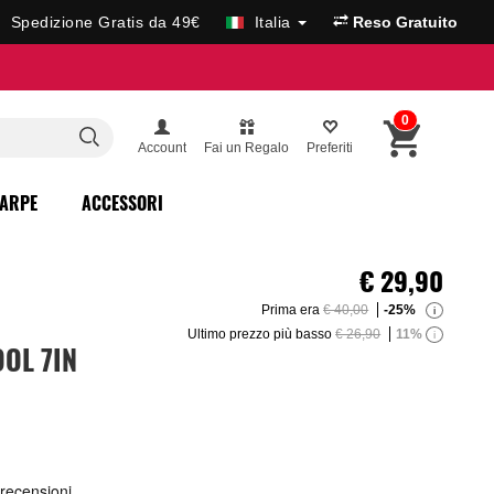
Spedizione Gratis da 49€
Italia
Reso Gratuito
0
Account
Fai un Regalo
Preferiti
ARPE
ACCESSORI
€
29,90
Prima era
€ 40,00
-25%
i
Ultimo prezzo più basso
€ 26,90
11%
i
OL 7IN