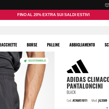
FINO AL 20% EXTRA SUI SALDI ESTIVI
RACCHETTE
BORSE
PALLINE
ABBIGLIAMENTO
SC
SOSTENIBILE
ADIDAS
CLIMACO
PANTALONCINI
BLACK
Cod:
ATAM51011
Mod:
JG3589