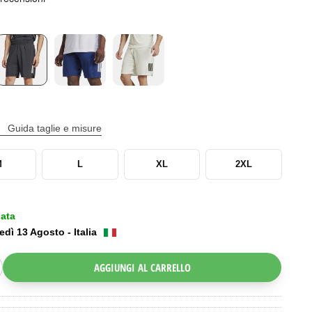
Guida taglie e misure
M
L
XL
2XL
iata
edì 13 Agosto - Italia
AGGIUNGI AL CARRELLO
ggle Dropdown