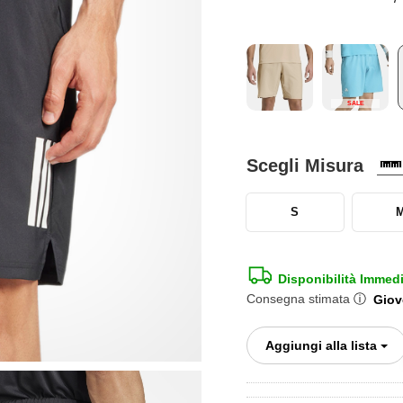
SALE
Scegli Misura
S
Disponibilità Immed
Consegna stimata
ⓘ
Giov
To
Aggiungi alla lista