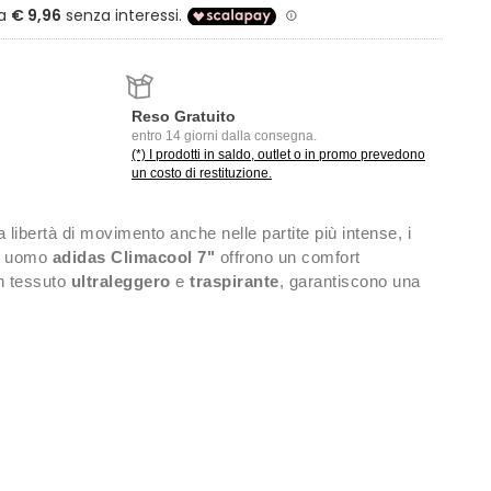
Reso Gratuito
entro 14 giorni dalla consegna.
(*) I prodotti in saldo, outlet o in promo prevedono
un costo di restituzione.
libertà di movimento anche nelle partite più intense, i
er uomo
adidas Climacool 7"
offrono un comfort
in tessuto
ultraleggero
e
traspirante
, garantiscono una
sultando ideali per correre a rete o eseguire una
ondo.
con cordino interno regolabile
nza zip e interno in mesh
gicamente posizionati