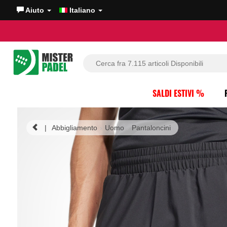
Aiuto
Italiano
SALDI ESTIVI %
|
Abbigliamento
Uomo
Pantaloncini