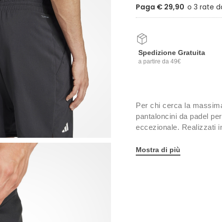
Paga € 29,90
Spedizione Gratuita
a partire da 49€
Per chi cerca la massima 
pantaloncini da padel p
eccezionale. Realizzati 
ventilazione costante, ri
scivolata sulla linea di f
Mostra di più
Dettagli:
Girovita elasticizzato 
Due tasche laterali se
Inserti in mesh strate
Spacchetti laterali