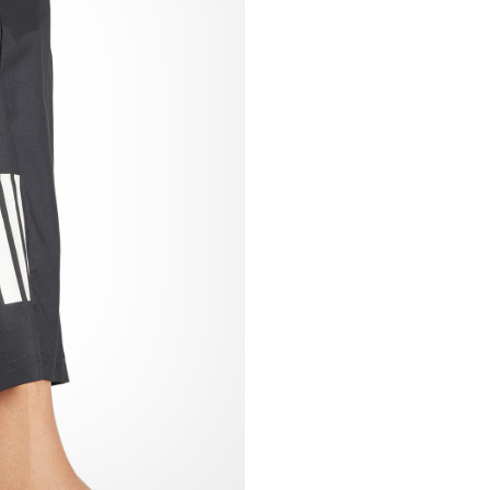
Lunghezza interno ga
Logo adidas stampato
Vestibilità regolare
Tessuto: 100% polieste
Mostra meno