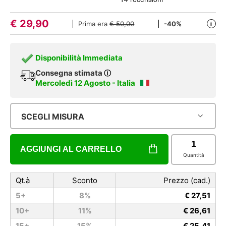
€
29,90
Prima era
€ 50,00
-40%
i
Disponibilità Immediata
Consegna stimata
ⓘ
Mercoledì 12 Agosto - Italia
SCEGLI MISURA
AGGIUNGI AL CARRELLO
Quantità
Qt.à
Sconto
Prezzo (cad.)
5+
8%
€ 27,51
10+
11%
€ 26,61
15+
15%
€ 25,41