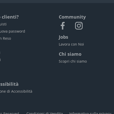
 clienti?
Community
uisti
nuova password
Jobs
un Reso
Lavora con Noi
i
i
Chi siamo
i
Scopri chi siamo
ssibilità
one di Accessibilità
hts Reserved -
Condizioni di Vendita
-
Informativa sulla privacy