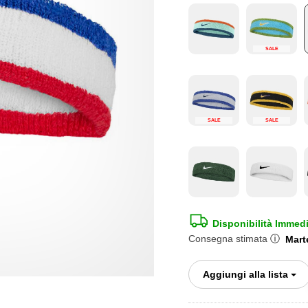
SALE
SALE
SALE
Disponibilità Immed
Consegna stimata
ⓘ
Marte
To
Aggiungi alla lista