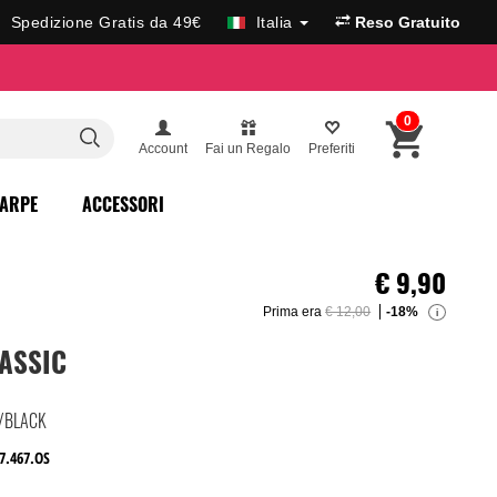
Spedizione Gratis da 49€
Italia
Reso Gratuito
0
Account
Fai un Regalo
Preferiti
ARPE
ACCESSORI
€
9,90
Prima era
€ 12,00
-18%
i
ASSIC
D/BLACK
7.467.OS