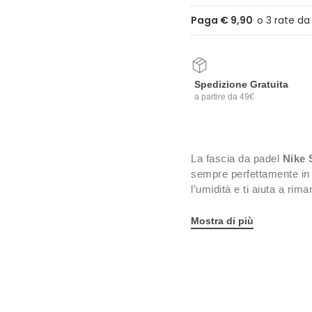
Paga € 9,90
Spedizione Gratuita
a partire da 49€
La fascia da padel
Nike 
sempre perfettamente in 
l’umidità e ti aiuta a ri
Dettagli:
Mostra di più
Taglia unica
Unisex
Altezza fascia: 4.5 cm
Logo Nike ricamato
Tessuto: 71% cotone,