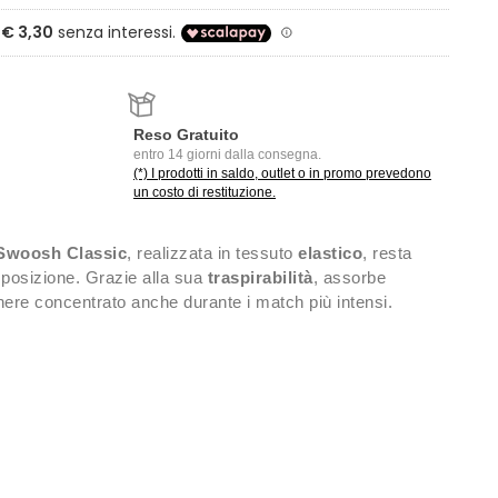
Reso Gratuito
entro 14 giorni dalla consegna.
(*) I prodotti in saldo, outlet o in promo prevedono
un costo di restituzione.
Swoosh Classic
, realizzata in tessuto
elastico
, resta
posizione. Grazie alla sua
traspirabilità
, assorbe
manere concentrato anche durante i match più intensi.
 19% nylon, 6% gomma, 4% poliestere