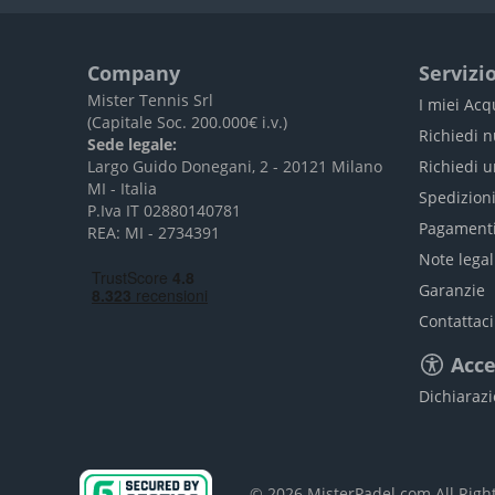
Company
Servizio
Mister Tennis Srl
I miei Acq
(Capitale Soc. 200.000€ i.v.)
Richiedi 
Sede legale:
Largo Guido Donegani, 2 - 20121 Milano
Richiedi 
MI - Italia
Spedizion
P.Iva IT 02880140781
Pagament
REA: MI - 2734391
Note legal
Garanzie
Contattaci
Acce
Dichiarazi
© 2026 MisterPadel.com All Rig