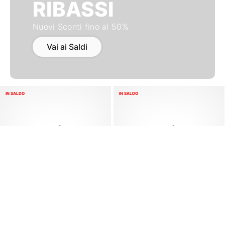
RIBASSI
Nuovi Sconti fino al 50%
Vai ai Saldi
IN SALDO
IN SALDO
Filtra/Ordina
Azzera filtri
adidas
Bullpadel
Metalbone 2026 Padel
Vertex 05 GEO Premier Padel
Black/Red
Black