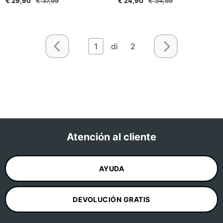
€ 29,90
€ 37,99
€ 24,90
€ 34,99
1
di 2
Atención al cliente
AYUDA
DEVOLUCIÓN GRATIS