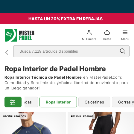
Envío Gratis desde 49€ - Italia
HASTA UN 20% EXTRA EN REBAJAS
el
Mi Cuenta
Cesta
Menu
Ropa Interior de Padel Hombre
Ropa Interior Técnica de Pádel Hombre
en MisterPadel.com:
Comodidad y Rendimiento. ¡Máxima libertad de movimiento para
un juego ganador!
as
Bandas
Ropa Interior
Calcetines
Gorras y
RECIÉN LLEGADOS
RECIÉN LLEGADOS