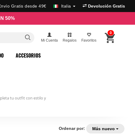
Envío Gratis desde 49€
Italia
Devolución Gratis
N 50%
0
Mi Cuenta
Regalos
Favoritos
DO
ACCESORIOS
ta tu outfit con estilo y
Ordenar por:
Más nuevo