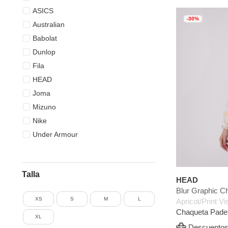
ASICS
-30%
Australian
Babolat
Dunlop
Fila
HEAD
Joma
Mizuno
Nike
Under Armour
Talla
HEAD
Blur Graphic C
XS
S
M
L
Apricot/Print Vi
Chaqueta Padel
XL
Descuentos 