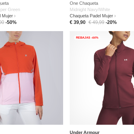
ueta
One Chaqueta
per Green
Midnight Navy/White
 Mujer
Chaqueta Padel Mujer
00
-50%
€ 39,90
€ 49,99
-20%
REBAJAS -44%
Under Armour