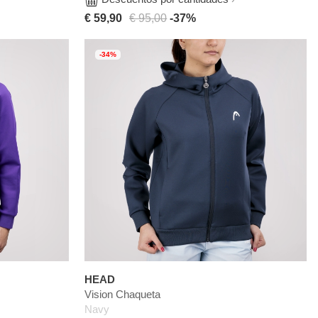
€ 59,90
€ 95,00
-37%
-34%
HEAD
Vision Chaqueta
Navy