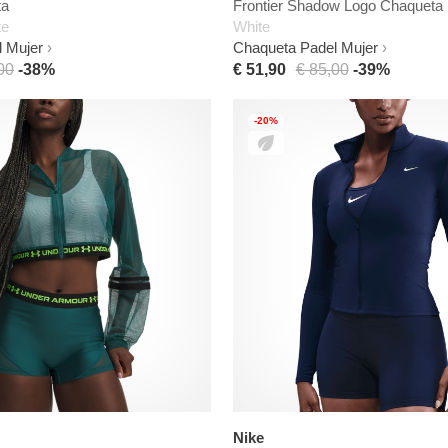
ta
Frontier Shadow Logo Chaqueta
te
White
 Mujer
Chaqueta Padel Mujer
00
-38%
€ 51,90
€ 85,00
-39%
-20%
Nike