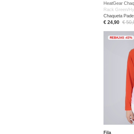
HeatGear Chaq
Rack Green/Hy
Chaqueta Padel
€ 24,90
€ 50,
REBAJAS -43%
Fila