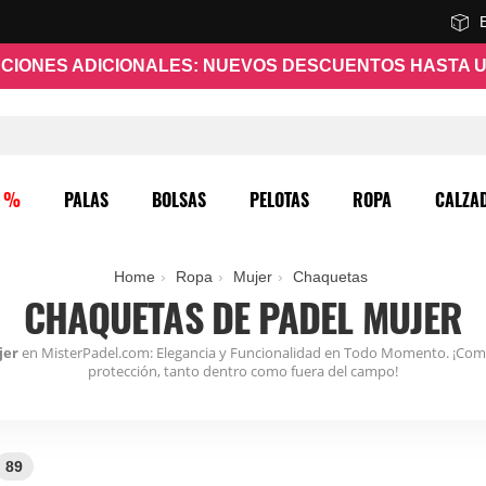
CIONES ADICIONALES: NUEVOS DESCUENTOS HASTA U
O %
PALAS
BOLSAS
PELOTAS
ROPA
CALZA
Home
Ropa
Mujer
Chaquetas
CHAQUETAS DE PADEL MUJER
jer
en MisterPadel.com: Elegancia y Funcionalidad en Todo Momento. ¡Comple
protección, tanto dentro como fuera del campo!
89