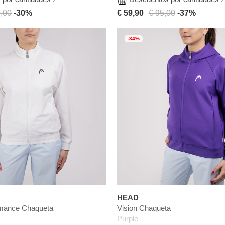
,00
-30%
€ 59,90
€ 95,00
-37%
-34%
HEAD
rmance Chaqueta
Vision Chaqueta
Purple