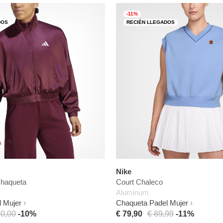
-11%
DOS
RECIÉN LLEGADOS
Nike
haqueta
Court Chaleco
Aluminum
 Mujer
Chaqueta Padel Mujer
20,00
-10%
€ 79,90
€ 89,99
-11%