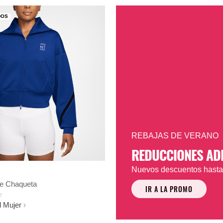
DOS
REBAJAS DE VERANO
REDUCCIONES AD
Nuevos descuentos hast
ge Chaqueta
IR A LA PROMO
e
 Mujer