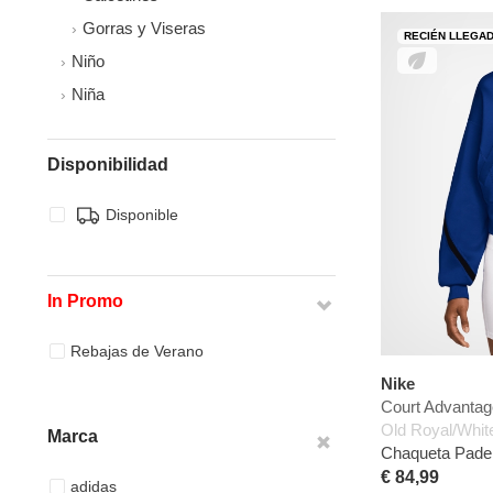
Gorras y Viseras
RECIÉN LLEGA
Niño
Niña
Disponibilidad
Disponible
In Promo
Rebajas de Verano
Nike
Court Advanta
Old Royal/Whit
Marca
Chaqueta Padel
€ 84,99
adidas