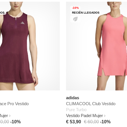
-10%
DOS
RECIÉN LLEGADOS
adidas
e Pro Vestido
CLIMACOOL Club Vestido
Pure Turbo
Mujer
Vestido Padel Mujer
20,00
-10%
€ 53,90
€ 60,00
-10%