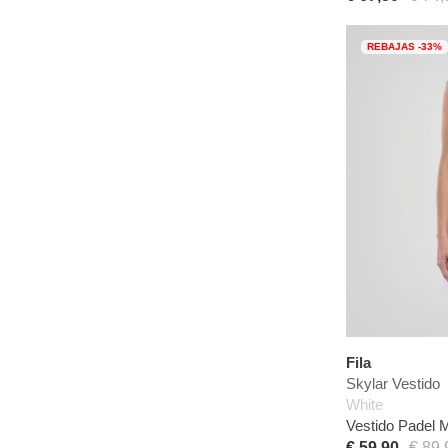
REBAJAS -33%
Fila
Skylar Vestido
White
Vestido Padel 
€ 59,90
€ 89,