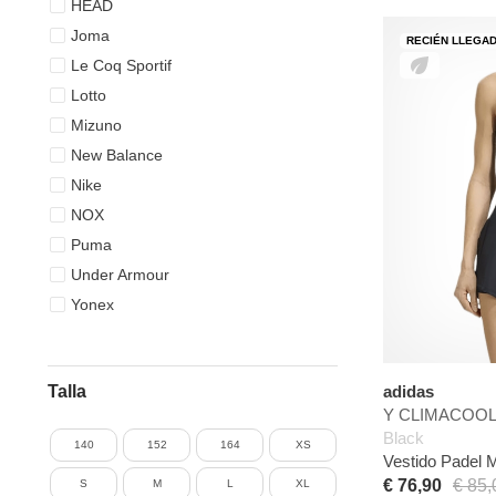
HEAD
Joma
RECIÉN LLEGA
Le Coq Sportif
Lotto
Mizuno
New Balance
Nike
NOX
Puma
Under Armour
Yonex
adidas
Talla
Y CLIMACOOL 
Black
140
152
164
XS
Vestido Padel 
€ 76,90
€ 85,
S
M
L
XL