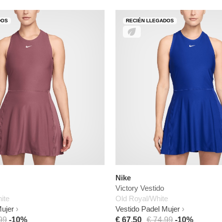
DOS
RECIÉN LLEGADOS
Nike
Victory Vestido
ite
Old Royal/White
Mujer
Vestido Padel Mujer
99
-10%
€ 67,50
€ 74,99
-10%