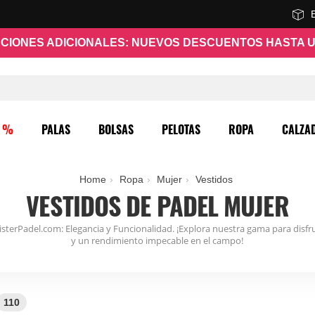
CIONES ADICIONALES: NUEVOS DESCUENTOS HASTA U
O %
PALAS
BOLSAS
PELOTAS
ROPA
CALZA
Home
Ropa
Mujer
Vestidos
VESTIDOS DE PADEL MUJER
sterPadel.com: Elegancia y Funcionalidad. ¡Explora nuestra gama para disfru
y un rendimiento impecable en el campo!
110