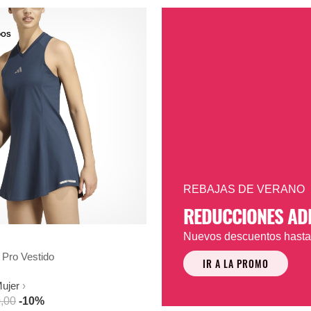
DOS
REBAJAS DE VERANO
REDUCCIONES AD
Nuevos descuentos hast
ro Vestido
IR A LA PROMO
Mujer
,00
-10%