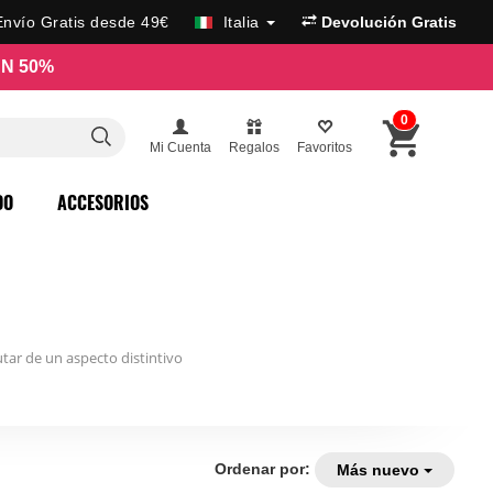
Envío Gratis desde 49€
Italia
Devolución Gratis
N 50%
0
Mi Cuenta
Regalos
Favoritos
DO
ACCESORIOS
tar de un aspecto distintivo
Ordenar por:
Más nuevo