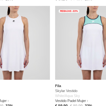
REBAJAS -33%
Fila
Skylar Vestido
White/Aqua Sky
Mujer
Vestido Padel Mujer
99
-33%
€ 59,90
€ 89,99
-33%