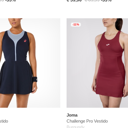
-11%
Joma
stido
Challenge Pro Vestido
Burgundy