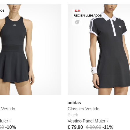
DOS
-11%
RECIÉN LLEGADOS
adidas
Vestido
Classics Vestido
Black
Mujer
Vestido Padel Mujer
00
-10%
€ 79,90
€ 90,00
-11%