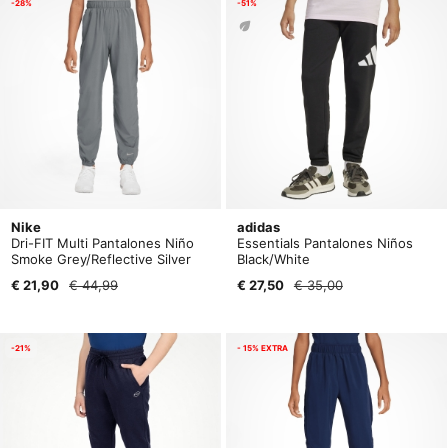
-28%
-51%
Nike
adidas
Dri-FIT Multi Pantalones Niño
Essentials Pantalones Niños
Smoke Grey/Reflective Silver
Black/White
€ 21,90
€ 44,99
€ 27,50
€ 35,00
-21%
- 15% EXTRA