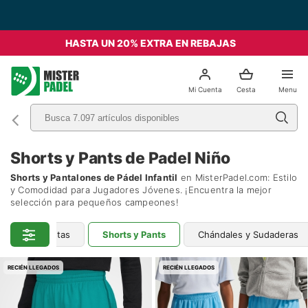
Envío Gratis desde 49€ - Italia
HASTA UN 20% EXTRA EN REBAJAS
el
Mi Cuenta
Cesta
Menu
Shorts y Pants de Padel Niño
Shorts y Pantalones de Pádel Infantil
en MisterPadel.com: Estilo
y Comodidad para Jugadores Jóvenes. ¡Encuentra la mejor
selección para pequeños campeones!
olos y Camisetas
Shorts y Pants
Chándales y Sudaderas
RECIÉN LLEGADOS
RECIÉN LLEGADOS