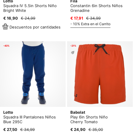
Lotto
Fila
Squadra IV 5.5in Shorts Niño
Constantin 6in Shorts Niños
Bright White
Grenadine
€ 16,90
€ 24,99
€ 17,91
€ 34,99
- 10% Extra en el Carrito
Descuentos por cantidades
-43%
-21%
Lotto
Babolat
Squadra III Pantalones Niños
Play 6in Shorts Niño
Blue 295C
Cherry Tomato
€ 27,50
€ 34,99
€ 24,90
€ 35,00