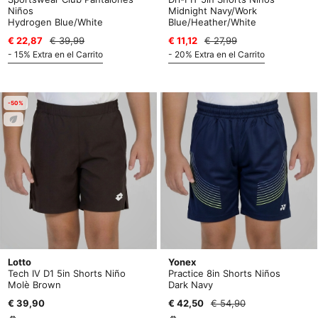
Niños
Midnight Navy/Work
Hydrogen Blue/White
Blue/Heather/White
€ 22,87
€ 39,99
€ 11,12
€ 27,99
- 15% Extra en el Carrito
- 20% Extra en el Carrito
-50%
Lotto
Yonex
Tech IV D1 5in Shorts Niño
Practice 8in Shorts Niños
Molè Brown
Dark Navy
€ 39,90
€ 42,50
€ 54,90