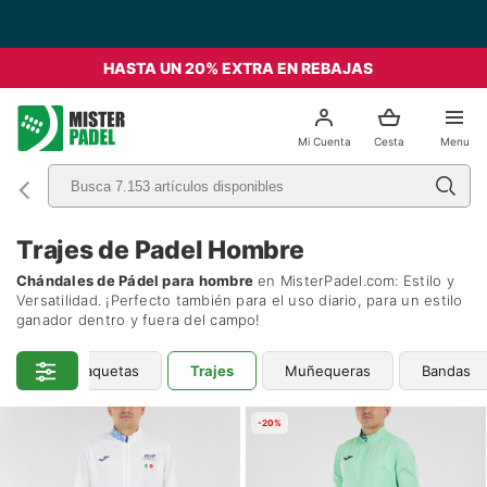
Envío Gratis desde 49€ - Italia
HASTA UN 20% EXTRA EN REBAJAS
el
Mi Cuenta
Cesta
Menu
Trajes de Padel Hombre
Chándales de Pádel para hombre
en MisterPadel.com: Estilo y
Versatilidad. ¡Perfecto también para el uso diario, para un estilo
ganador dentro y fuera del campo!
hts
Chaquetas
Trajes
Muñequeras
Bandas
-20%