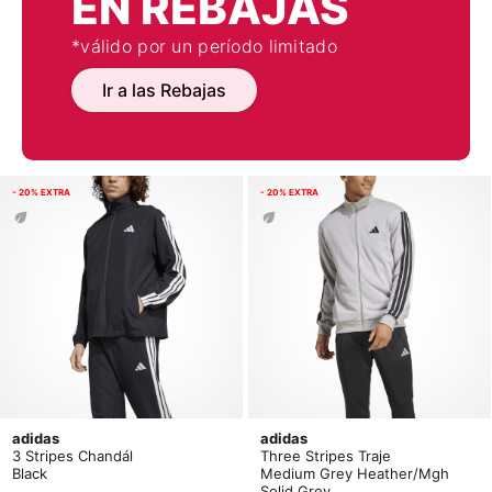
EN REBAJAS
*válido por un período limitado
Ir a las Rebajas
- 20% EXTRA
- 20% EXTRA
adidas
adidas
3 Stripes Chandál
Three Stripes Traje
Black
Medium Grey Heather/Mgh
Solid Grey