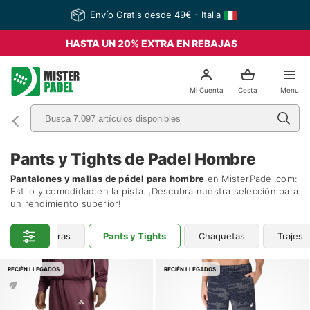
Envío Gratis desde 49€ - Italia
HASTA UN 20% EXTRA EN REBAJAS
el
Mi Cuenta
Cesta
Menu
Pants y Tights de Padel Hombre
Pantalones y mallas de pádel para hombre
en MisterPadel.com:
Estilo y comodidad en la pista. ¡Descubra nuestra selección para
un rendimiento superior!
tas y Sudaderas
Pants y Tights
Chaquetas
Trajes
RECIÉN LLEGADOS
RECIÉN LLEGADOS