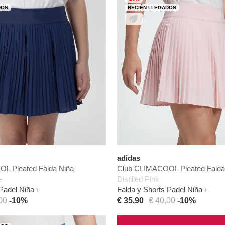
DOS
RECIÉN LLEGADOS
adidas
L Pleated Falda Niña
Club CLIMACOOL Pleated Falda
e
Distilled Pink
Padel Niña
Falda y Shorts Padel Niña
00
-10%
€ 35,90
€ 40,00
-10%