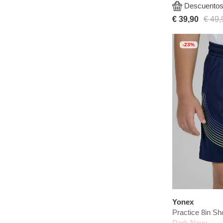
Descuentos 
€ 39,90
€ 49,
-23%
Yonex
Practice 8in Sh
Dark Navy