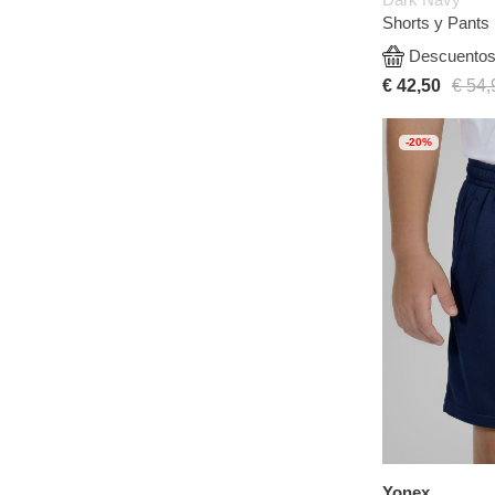
Shorts y Pants
Descuentos 
€ 42,50
€ 54,
-20%
Yonex