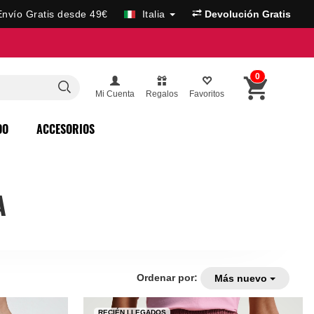
Envío Gratis desde 49€
Italia
Devolución Gratis
0
Mi Cuenta
Regalos
Favoritos
DO
ACCESORIOS
A
Ordenar por:
Más nuevo
RECIÉN LLEGADOS