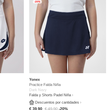
-20%
Yonex
Practice Falda Niña
Dark Navy
Falda y Shorts Padel Niña
Descuentos por cantidades
€ 39,90
€ 49,90
-20%