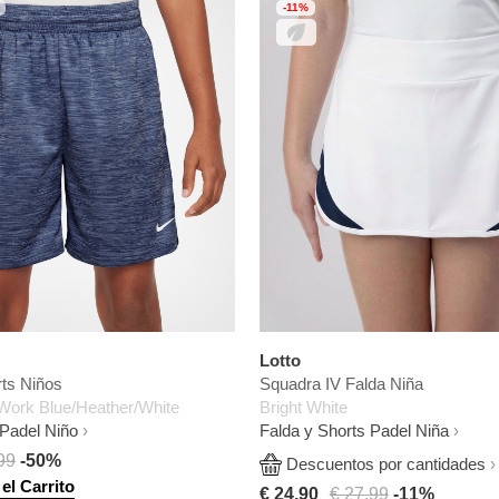
-11%
Lotto
rts Niños
Squadra IV Falda Niña
Work Blue/Heather/White
Bright White
 Padel Niño
Falda y Shorts Padel Niña
99
-50%
Descuentos por cantidades
el Carrito
€ 24,90
€ 27,99
-11%