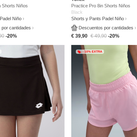
n Shorts Niños
Practice Pro 8in Shorts Niños
Black
 Padel Niño
Shorts y Pants Padel Niño
por cantidades
Descuentos por cantidades
90
-20%
€ 39,90
€ 49,90
-20%
- 10% EXTRA