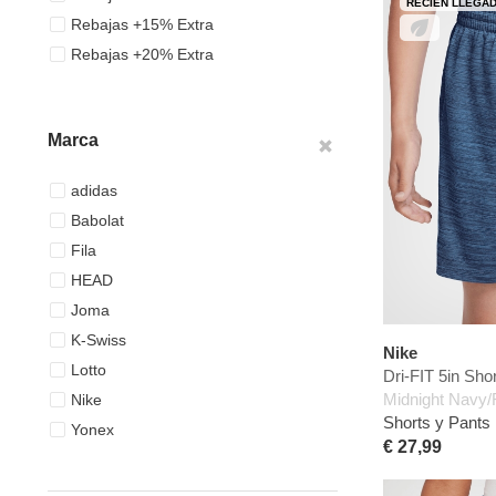
RECIÉN LLEGA
Rebajas +15% Extra
Rebajas +20% Extra
Marca
adidas
Babolat
Fila
HEAD
Joma
K-Swiss
Nike
Lotto
Dri-FIT 5in Sho
Midnight Navy/F
Nike
Shorts y Pants
Yonex
€ 27,99