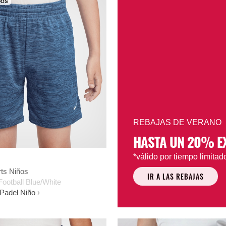
DOS
REBAJAS DE VERANO
HASTA UN 20% E
*válido por tiempo limitad
rts Niños
IR A LAS REBAJAS
ootball Blue/White
 Padel Niño