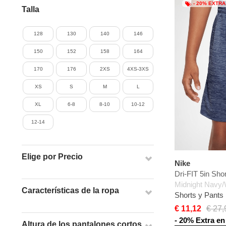
- 20% EXTRA
Talla
128
130
140
146
150
152
158
164
170
176
2XS
4XS-3XS
XS
S
M
L
XL
6-8
8-10
10-12
12-14
Elige por Precio
Nike
Dri-FIT 5in Sho
Midnight Navy/
Características de la ropa
Shorts y Pants
€ 11,12
€ 27,
- 20% Extra en 
Altura de los pantalones cortos