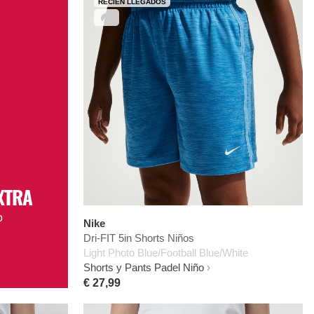
RECIÉN LLEGADOS
XTRA
o
Nike
Dri-FIT 5in Shorts Niños
Light Photo Blue/Football Blue/White
Shorts y Pants Padel Niño
€ 27,99