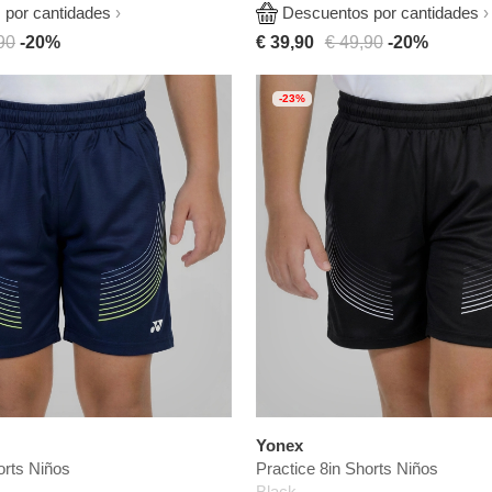
por cantidades
Descuentos por cantidades
90
-20%
€ 39,90
€ 49,90
-20%
-23%
Yonex
orts Niños
Practice 8in Shorts Niños
Black