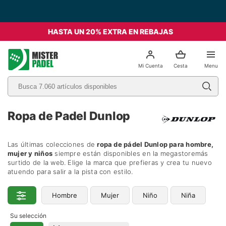
Envío Gratis desde 49€ - Italia
HASTA UN 20% EXTRA EN REBAJAS
el
Mi Cuenta
Cesta
Menu
Ropa de Padel Dunlop
Las últimas colecciones de
ropa de pádel
Dunlop
para hombre,
mujer y niños
siempre están disponibles en la megastoremás
surtido de la web. Elige la marca que prefieras y crea tu nuevo
atuendo para salir a la pista con estilo.
Hombre
Mujer
Niño
Niña
Su selección