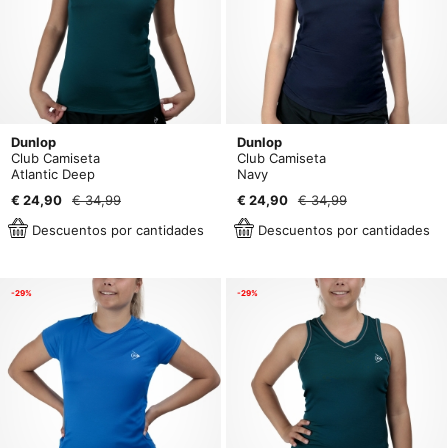
Dunlop
Dunlop
Club Camiseta
Club Camiseta
Atlantic Deep
Navy
€ 24,90
€ 34,99
€ 24,90
€ 34,99
Descuentos por cantidades
Descuentos por cantidades
-29%
-29%