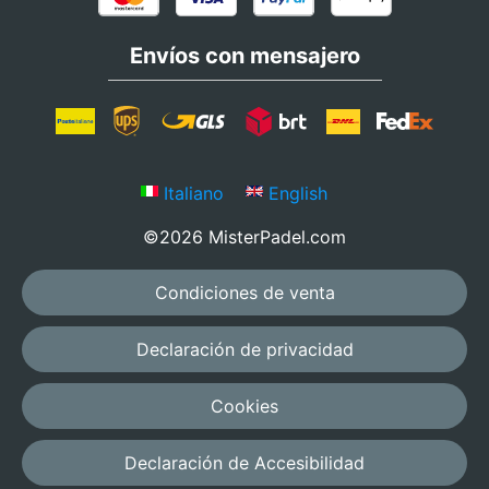
Envíos con mensajero
Italiano
English
©2026 MisterPadel.com
Condiciones de venta
Declaración de privacidad
Cookies
Declaración de Accesibilidad