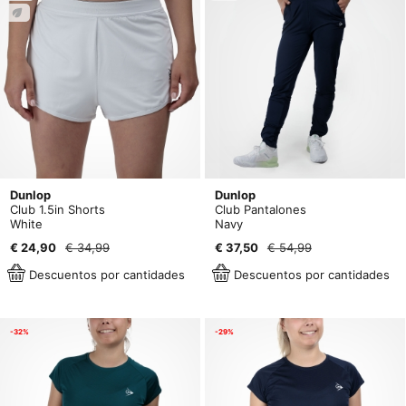
Dunlop
Dunlop
Club 1.5in Shorts
Club Pantalones
White
Navy
€ 24,90
€ 34,99
€ 37,50
€ 54,99
Descuentos por cantidades
Descuentos por cantidades
-32%
-29%