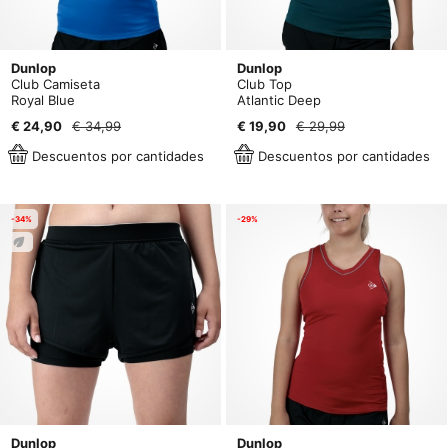
Dunlop
Dunlop
Club Camiseta
Club Top
Royal Blue
Atlantic Deep
€ 24,90
€ 34,99
€ 19,90
€ 29,99
Descuentos por cantidades
Descuentos por cantidades
-34%
-29%
Dunlop
Dunlop