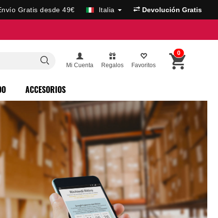
Envío Gratis desde 49€
Italia
Devolución Gratis
0
Mi Cuenta
Regalos
Favoritos
DO
ACCESORIOS