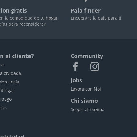
ion gratis
Pala finder
en la comodidad de tu hogar,
Encuentra la pala para ti
días para reconsiderar.
n al cliente?
Community
os
a olvidada
Jobs
Mercancía
Lavora con Noi
ntregas
 pago
Chi siamo
ales
Scopri chi siamo
sibilidad